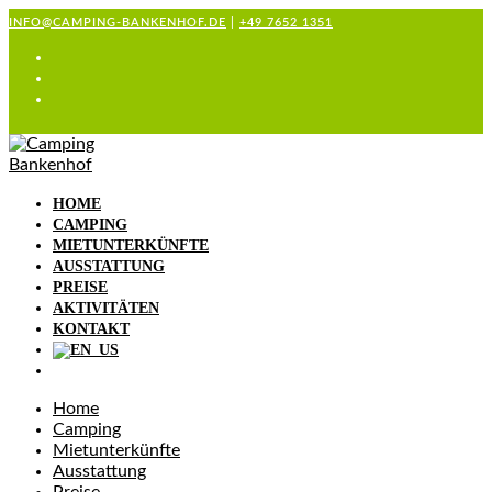
Zum
INFO@CAMPING-BANKENHOF.DE
|
+49 7652 1351
Inhalt
springen
HOME
CAMPING
MIETUNTERKÜNFTE
AUSSTATTUNG
PREISE
AKTIVITÄTEN
KONTAKT
Home
Camping
Mietunterkünfte
Ausstattung